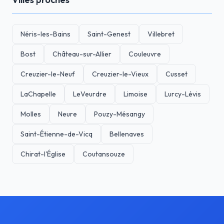
Néris-les-Bains
Saint-Genest
Villebret
Bost
Château-sur-Allier
Couleuvre
Creuzier-le-Neuf
Creuzier-le-Vieux
Cusset
LaChapelle
LeVeurdre
Limoise
Lurcy-Lévis
Molles
Neure
Pouzy-Mésangy
Saint-Étienne-de-Vicq
Bellenaves
Chirat-l'Église
Coutansouze