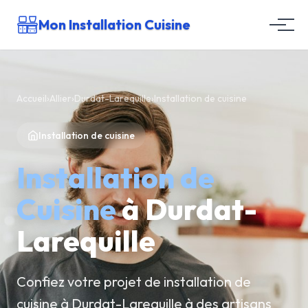
Mon Installation Cuisine
Accueil
›
Allier
›
Durdat-Larequille
›
Installation de cuisine
Installation de cuisine
Installation de
Cuisine
à Durdat-
Larequille
Confiez votre projet de installation de
cuisine à Durdat-Larequille à des artisans